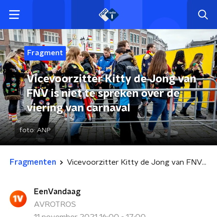
Fragment
Vicevoorzitter Kitty de Jong van
FNV is niet te spreken over de
viering van carnaval
foto:
ANP
Fragmenten
Vicevoorzitter Kitty de Jong van FNV is niet te spreken over de viering van carnaval
EenVandaag
AVROTROS