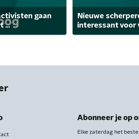
activisten gaan
Nieuwe scherpere
...
interessant voor
er
o
Abonneer je op o
Elke zaterdag het beste
act