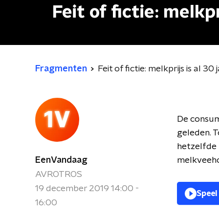
Feit of fictie: melkp
Fragmenten
Feit of fictie: melkprijs is al 30
De consume
geleden. To
hetzelfde 
EenVandaag
melkveeho
AVROTROS
19 december 2019 14:00 -
Speel
16:00