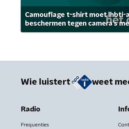
Camouflage t-shirt moet lhbti-
beschermen tegen camera's met 
Wie luistert
weet me
Radio
Inf
Frequenties
Cont