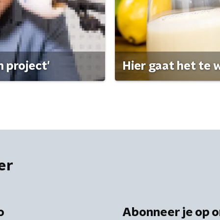
 project'
Hier gaat het te w
er
o
Abonneer je op o