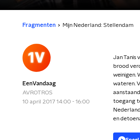
Fragmenten
Mijn Nederland: Stellendam
Jan Tanis 
brood verd
weinigen. 
EenVandaag
wateren. V
aanstaande
AVROTROS
toegang t
10 april 2017 14:00 - 16:00
Nederlands
en detoen