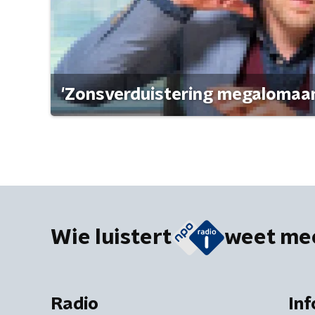
'Zonsverduistering megalomaan
Wie luistert
weet me
Radio
Inf