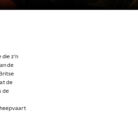
 die z’n
van de
Britse
at de
s de
cheepvaart