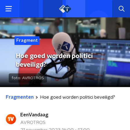
Fragment
Hoe goed worden politici
beveiligd?
foto:
AVROTROS
Fragmenten
Hoe goed worden politici beveiligd?
EenVandaag
AVROTROS