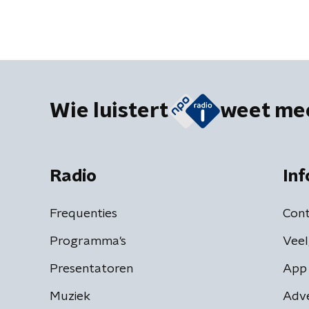
Wie luistert
weet me
Radio
Inf
Frequenties
Cont
Programma's
Veel
Presentatoren
App 
Muziek
Adv