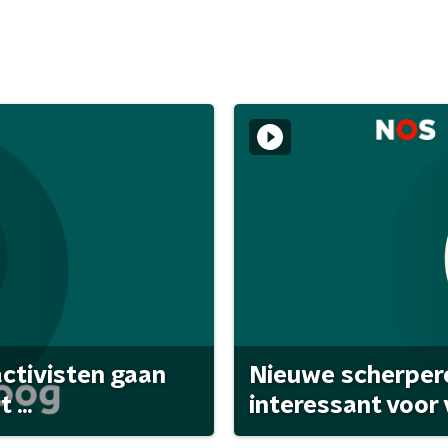
activisten gaan
Nieuwe scherpere
...
interessant voor