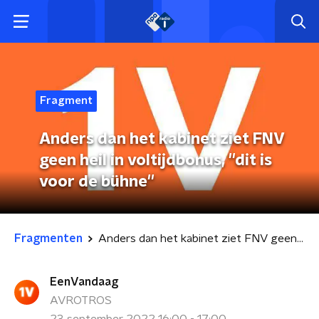
Fragment
Anders dan het kabinet ziet FNV
geen heil in voltijdbonus, ''dit is
voor de bühne''
Fragmenten
Anders dan het kabinet ziet FNV geen heil in voltijdbonus, ''dit is voor de bühne''
EenVandaag
AVROTROS