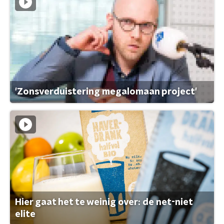
'Zonsverduistering megalomaan project'
Hier gaat het te weinig over: de net-niet
elite