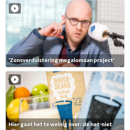
'Zonsverduistering megalomaan project'
Hier gaat het te weinig over: de net-niet