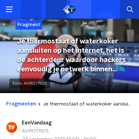
Fragment
Je thermostaat of waterkoker
aansluiten op het internet, het is
de achterdeur waardoor hackers
eenvoudig je netwerk binnen
komen
foto:
AVROTROS
Fragmenten
Je thermostaat of waterkoker aansluiten op het internet, het is de achterdeur waardoor hackers eenvoudig je netwerk binnen komen
EenVandaag
AVROTROS