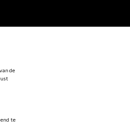
van de
wust
lend te