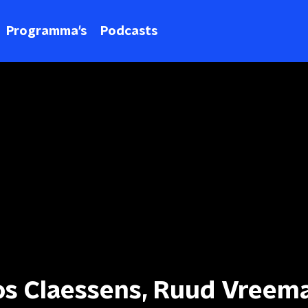
Programma's
Podcasts
os Claessens, Ruud Vreem