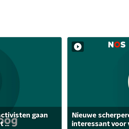
activisten gaan
Nieuwe scherpere
...
interessant voor