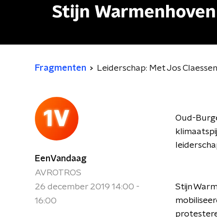
Stijn Warmenhoven
Fragmenten
Leiderschap: Met Jos Claesse
Oud-Burge
klimaatspi
leiderscha
EenVandaag
AVROTROS
26 december 2019 14:00 -
Stijn Warm
mobiliseer
16:00
protester