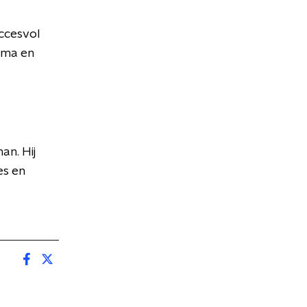
ccesvol
esma en
n. Hij
es en