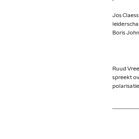
Jos Claess
leiderscha
Boris Joh
Ruud Vree
spreekt ov
polarisati