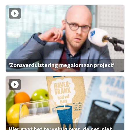
'Zonsverduistering megalomaan project'
Hier gaat het te weinig over: de net-niet