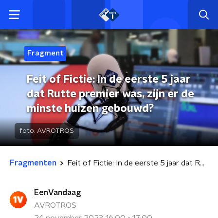
Fragment
Feit of Fictie: In de eerste 5 jaar
dat Rutte premier was, zijn er de
minste huizen gebouwd?
foto:
AVROTROS
Fragmenten
Feit of Fictie: In de eerste 5 jaar dat Rutte premier was, zijn er de minste huizen gebouwd?
EenVandaag
AVROTROS