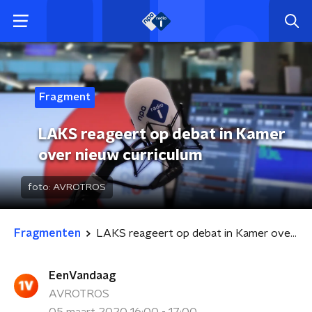
Fragment
LAKS reageert op debat in Kamer
over nieuw curriculum
foto:
AVROTROS
Fragmenten
LAKS reageert op debat in Kamer over nieuw curriculum
EenVandaag
AVROTROS