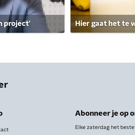
 project'
Hier gaat het te w
er
o
Abonneer je op o
Elke zaterdag het beste
act