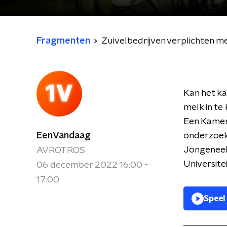
Fragmenten
Zuivelbedrijven verplichten m
Kan het ka
melk in te
Een Kamer
EenVandaag
onderzoeke
Jongeneel,
AVROTROS
Universitei
06 december 2022 16:00 -
17:00
Speel