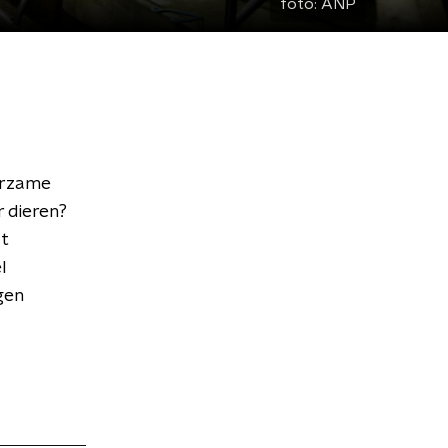
foto:
ANP
uurzame
 dieren?
t
l
gen