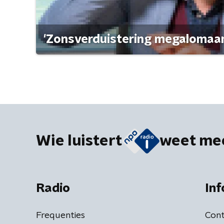
'Zonsverduistering megalomaan
Wie luistert
weet me
Radio
Inf
Frequenties
Cont