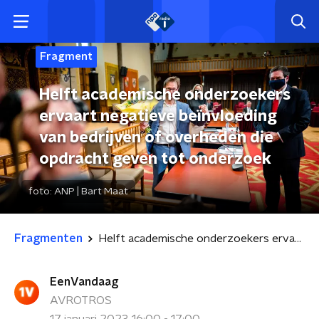
Fragment
Helft academische onderzoekers
ervaart negatieve beïnvloeding
van bedrijven of overheden die
opdracht geven tot onderzoek
foto:
ANP | Bart Maat
Fragmenten
Helft academische onderzoekers ervaart negatieve beïnvloeding van bedrijven of overheden die opdracht geven tot onderzoek
EenVandaag
AVROTROS