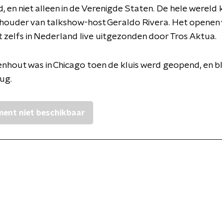
d, en niet alleen in de Verenigde Staten. De hele wereld 
chouder van talkshow-host Geraldo Rivera. Het openen
t zelfs in Nederland live uitgezonden door Tros Aktua.
hout was in Chicago toen de kluis werd geopend, en bl
rug.
ent niet beschikbaar