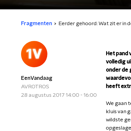
Fragmenten
Eerder gehoord: Wat zit er in d
Het pand v
volledig 
onder de g
EenVandaag
waardevol
heeft ext
AVROTROS
28 augustus 2017 14:00 - 16:00
We gaan t
kluis van 
wildste ge
opgeslage