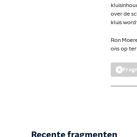
kluisinhou
over de s
kluis word
Ron Moeren
ons op te
Fragm
Recente fragmenten