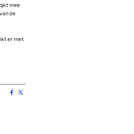
kijkt mee
 van de
ikt er met