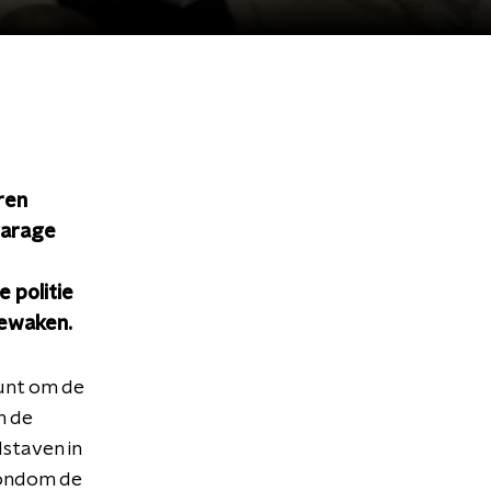
ren
garage
 politie
bewaken.
unt om de
n de
staven in
rondom de