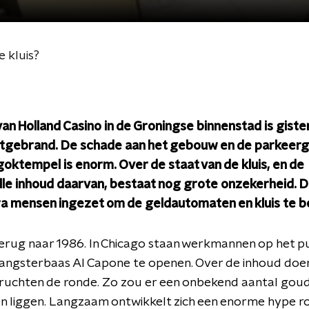
e kluis?
an Holland Casino in de Groningse binnenstad is giste
uitgebrand. De schade aan het gebouw en de parkeer
oktempel is enorm. Over de staat van de kluis, en de
le inhoud daarvan, bestaat nog grote onzekerheid. De
ra mensen ingezet om de geldautomaten en kluis te 
erug naar 1986. In Chicago staan werkmannen op het p
gangsterbaas Al Capone te openen. Over de inhoud doe
ruchten de ronde. Zo zou er een onbekend aantal goud
n liggen. Langzaam ontwikkelt zich een enorme hype 