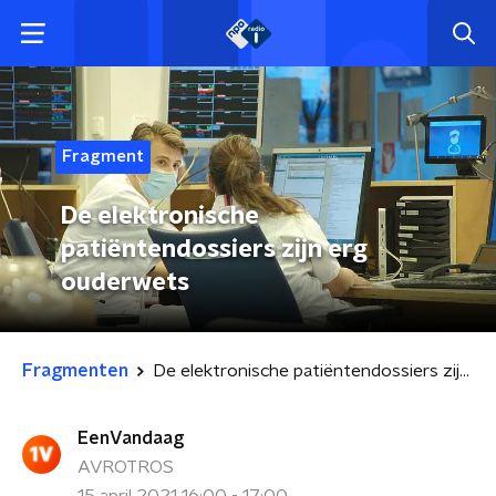
Fragment
De elektronische
patiëntendossiers zijn erg
ouderwets
Fragmenten
De elektronische patiëntendossiers zijn erg ouderwets
EenVandaag
AVROTROS