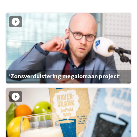
'Zonsverduistering megalomaan project'