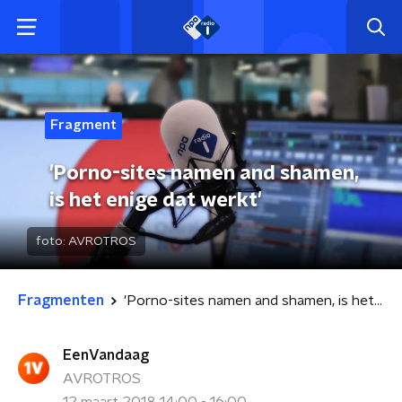
Fragment
'Porno-sites namen and shamen,
is het enige dat werkt'
foto:
AVROTROS
Fragmenten
'Porno-sites namen and shamen, is het enige dat werkt'
EenVandaag
AVROTROS