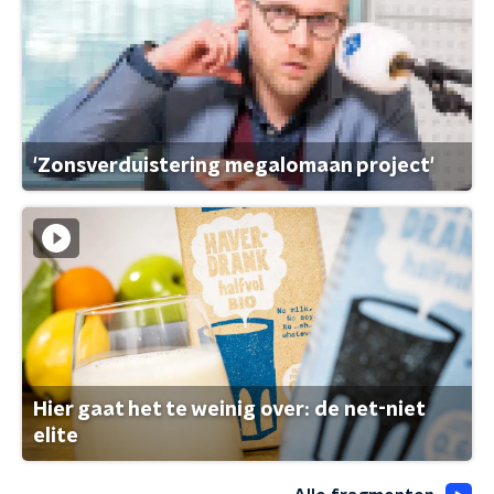
'Zonsverduistering megalomaan project'
Hier gaat het te weinig over: de net-niet
elite