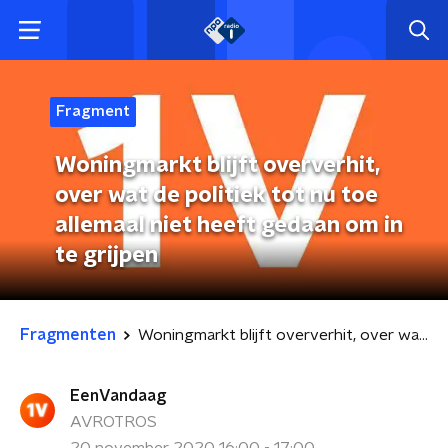
Fragment
Woningmarkt blijft oververhit,
over wat de politiek tot nu toe
allemaal niet heeft gedaan om in
te grijpen
Fragmenten
Woningmarkt blijft oververhit, over wat de politiek tot nu toe allemaal niet heeft gedaan om in te grijpen
EenVandaag
AVROTROS