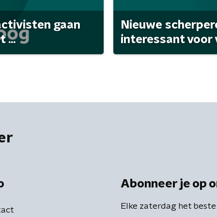
activisten gaan
Nieuwe scherpere
...
interessant voor
er
o
Abonneer je op o
Elke zaterdag het beste
act