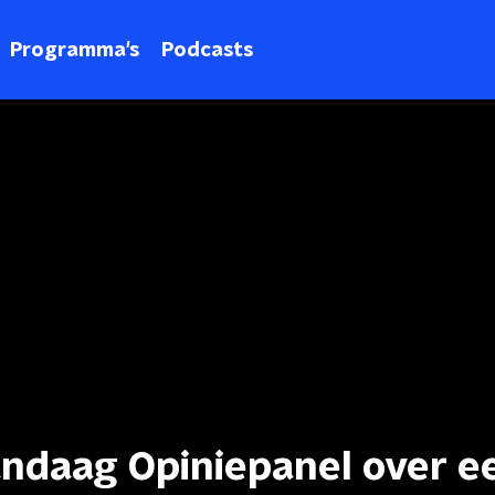
Programma's
Podcasts
ndaag Opiniepanel over e