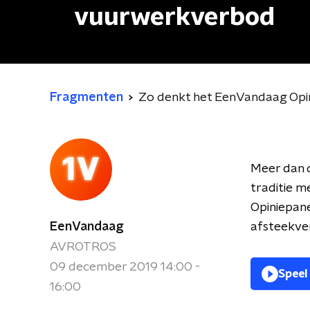
vuurwerkverbod
Fragmenten
Zo denkt het EenVandaag Opi
Meer dan d
traditie m
Opiniepane
EenVandaag
afsteekver
AVROTROS
09 december 2019 14:00 -
Speel
16:00