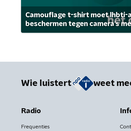
Camouflage t-shirt moet lhbti-
beschermen tegen camera's met 
Wie luistert
weet me
Radio
Inf
Frequenties
Cont