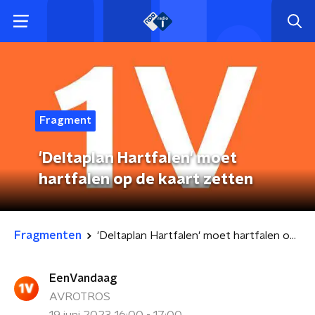
Fragment
'Deltaplan Hartfalen' moet
hartfalen op de kaart zetten
Fragmenten
'Deltaplan Hartfalen' moet hartfalen op de kaart zetten
EenVandaag
AVROTROS