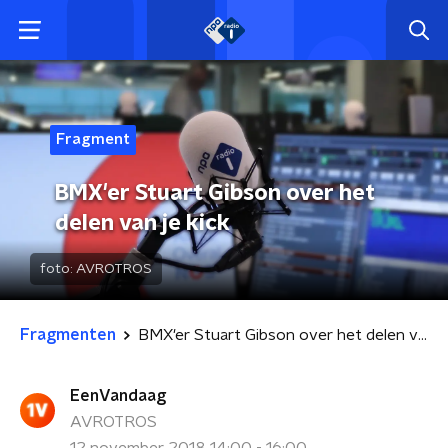
Fragment
BMX'er Stuart Gibson over het
delen van je kick
foto:
AVROTROS
Fragmenten
BMX'er Stuart Gibson over het delen van je kick
EenVandaag
AVROTROS