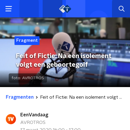
Fragment
Feit of Fictie: Na een isolement
volgt een geboortegolf
foto:
AVROTROS
Fragmenten
Feit of Fictie: Na een isolement volgt een geboortegolf
EenVandaag
AVROTROS