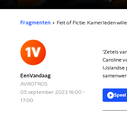
Fragmenten
Feit of Fictie: Kamerleden wil
‘Zetels va
Caroline v
IJslandse 
EenVandaag
samenwerki
AVROTROS
05 september 2023 16:00 -
Speel
17:00