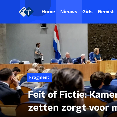
Home
Nieuws
Gids
Gemist
Fragment
Feit of Fictie: Kame
zetten zorgt voor m