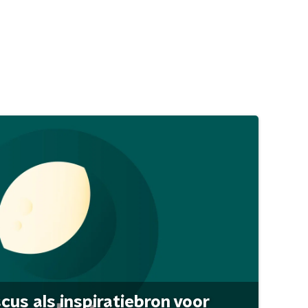
scus als inspiratiebron voor