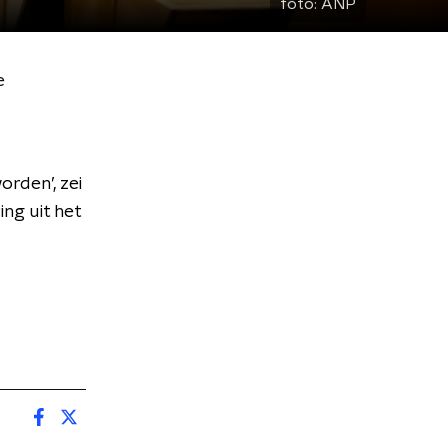
foto:
ANP
e
orden’, zei
ing uit het