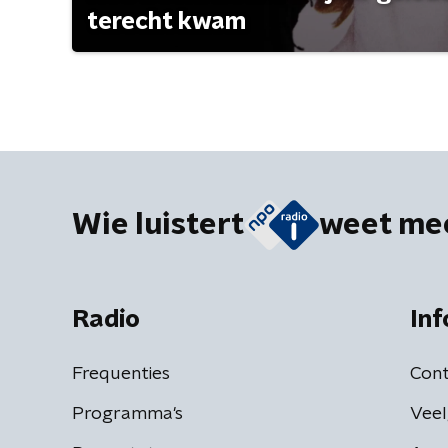
terecht kwam
Wie luistert
weet me
Radio
Inf
Frequenties
Cont
Programma's
Veel