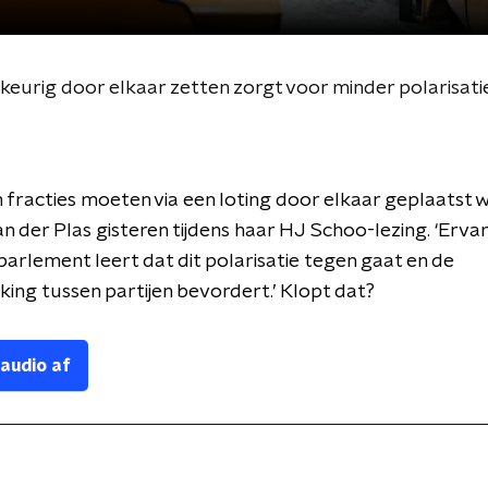
lekeurig door elkaar zetten zorgt voor minder polarisati
n fracties moeten via een loting door elkaar geplaatst w
an der Plas gisteren tijdens haar HJ Schoo-lezing. ‘Ervar
parlement leert dat dit polarisatie tegen gaat en de
ng tussen partijen bevordert.’ Klopt dat?
 audio af