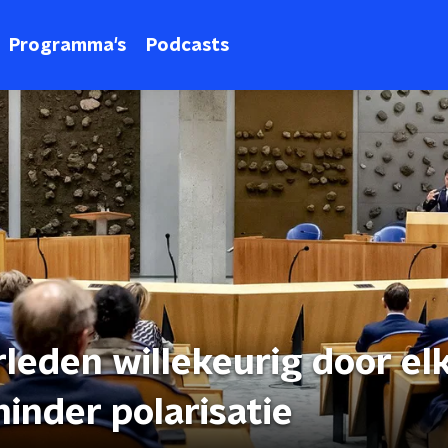
Programma's
Podcasts
rleden willekeurig door el
inder polarisatie