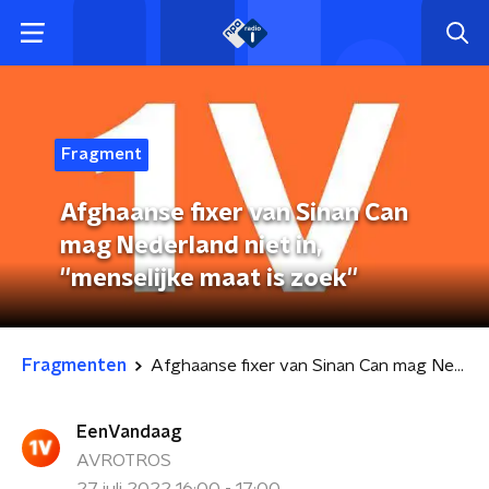
Fragment
Afghaanse fixer van Sinan Can
mag Nederland niet in,
''menselijke maat is zoek''
Fragmenten
Afghaanse fixer van Sinan Can mag Nederland niet in, ''menselijke maat is zoek''
EenVandaag
AVROTROS