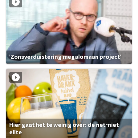
'Zonsverduistering megalomaan project'
Hier gaat het te weinig over: de net-niet
elite