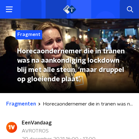
Fragment
Horecaondernemer die in tranen
was na aankondiging lockdown
blij met alle steun, 'maar druppel
op gloeiende plaat'
Fragmenten
Horecaondernemer die in tranen was na aankondiging lockdown blij met alle steun, 'maar druppel op gloeiende plaat'
EenVandaag
AVROTROS