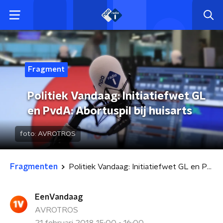
Fragment
Politiek Vandaag: Initiatiefwet GL
en PvdA: Abortuspil bij huisarts
foto:
AVROTROS
Fragmenten
Politiek Vandaag: Initiatiefwet GL en PvdA: Abortuspil bij huisarts
EenVandaag
AVROTROS