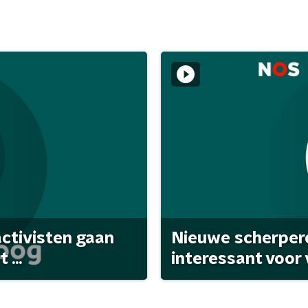
activisten gaan
Nieuwe scherpere
...
interessant voor