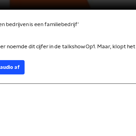
ien bedrijven is een familiebedrijf'
er noemde dit cijfer in de talkshow Op1. Maar, klopt he
 audio af