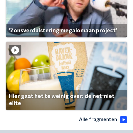
'Zonsverduistering megalomaan project'
Hier gaat het te weinig over: de net-niet
elite
Alle fragmenten