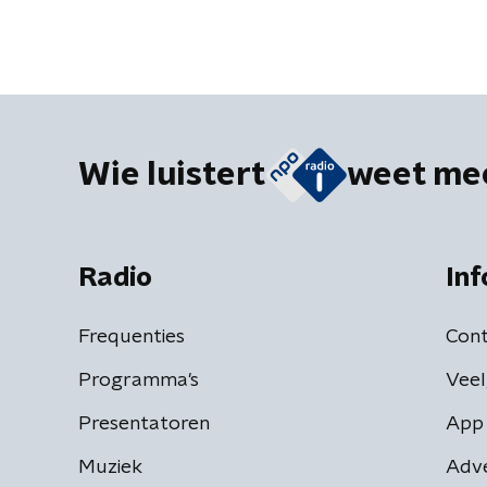
Wie luistert
weet me
Radio
Inf
Frequenties
Cont
Programma's
Veel
Presentatoren
App 
Muziek
Adv