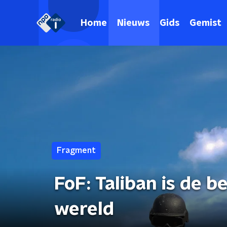
Home
Nieuws
Gids
Gemist
Fragment
FoF: Taliban is de 
wereld