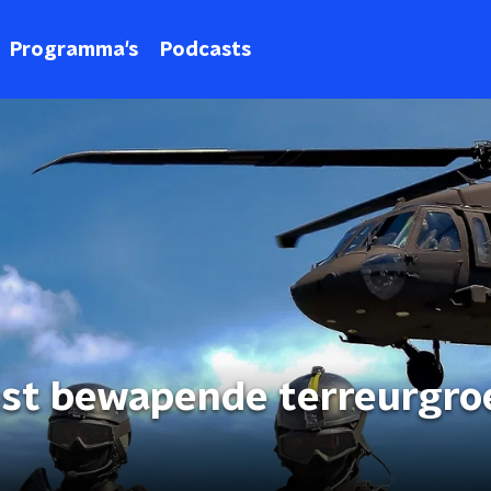
Programma's
Podcasts
best bewapende terreurgro