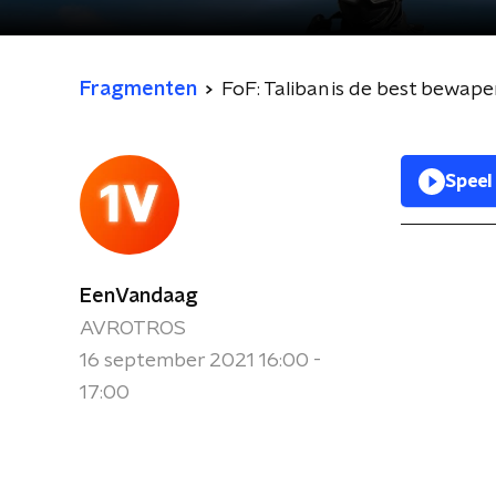
Fragmenten
FoF: Taliban is de best bewap
Speel
EenVandaag
AVROTROS
16 september 2021 16:00 -
17:00