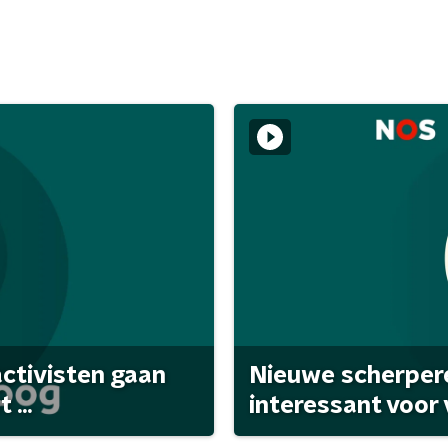
activisten gaan
Nieuwe scherpere
...
interessant voor