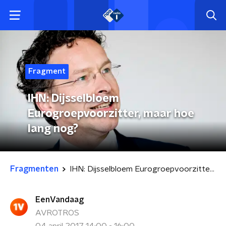
Fragment
IHN: Dijsselbloem
Eurogroepvoorzitter, maar hoe
lang nog?
Fragmenten
IHN: Dijsselbloem Eurogroepvoorzitter, maar hoe lang nog?
EenVandaag
AVROTROS