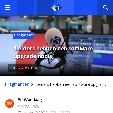
Fragment
'Leiders hebben een software
upgrade nodig'
foto:
AVROTROS
Fragmenten
'Leiders hebben een software upgrade nodig'
EenVandaag
AVROTROS