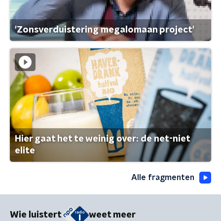
'Zonsverduistering megalomaan project'
Hier gaat het te weinig over: de net-niet
elite
Alle fragmenten
Wie luistert
weet meer