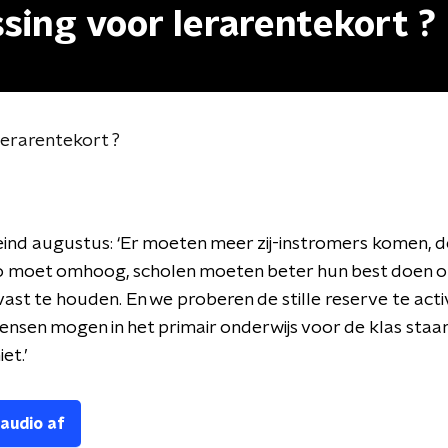
ossing voor lerarentekort ?
 lerarentekort ?
eind augustus: ‘Er moeten meer zij-instromers komen, 
bo moet omhoog, scholen moeten beter hun best doen 
ast te houden. En we proberen de stille reserve te acti
nsen mogen in het primair onderwijs voor de klas staa
et.’
 audio af