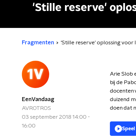
'Stille reserve' opl
Fragmenten
'Stille reserve' oplossing voor
Arie Slob 
bij de Pa
docenten v
EenVandaag
duizend me
doen dat ni
AVROTROS
03 september 2018 14:00 -
16:00
Speel