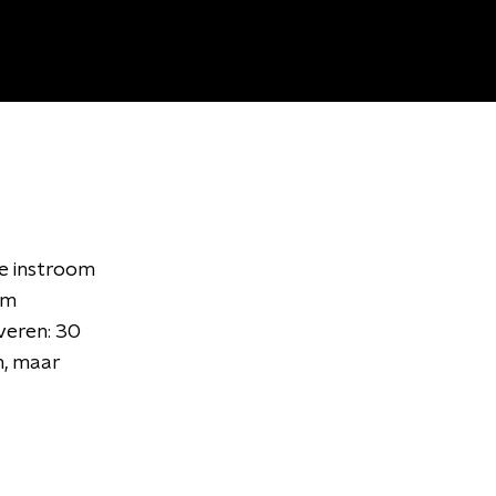
de instroom
om
veren: 30
n, maar