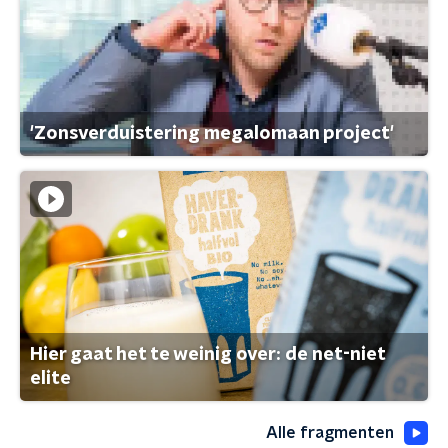
'Zonsverduistering megalomaan project'
Hier gaat het te weinig over: de net-niet
elite
Alle fragmenten