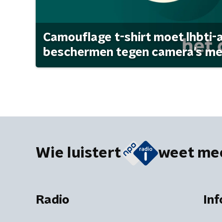
Camouflage t-shirt moet lhbti-
beschermen tegen camera's met 
Wie luistert
weet me
Radio
Inf