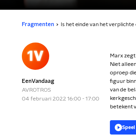
Fragmenten
Is het einde van het verplichte 
Marx zegt 
Niet allee
oproep die
EenVandaag
figuur bin
van de bel
AVROTROS
kerkgeschi
04 februari 2022 16:00 - 17:00
betekent 
Speel