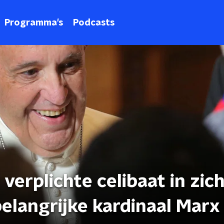
Programma's
Podcasts
 verplichte celibaat in zic
elangrijke kardinaal Marx 