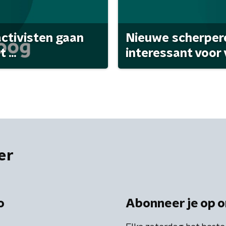
activisten gaan
Nieuwe scherpere
...
interessant voor
er
o
Abonneer je op o