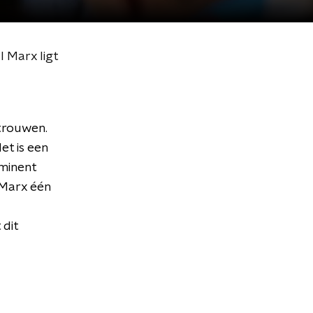
l Marx ligt
 trouwen.
et is een
ominent
 Marx één
 dit