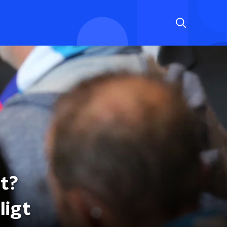
ht?
ligt