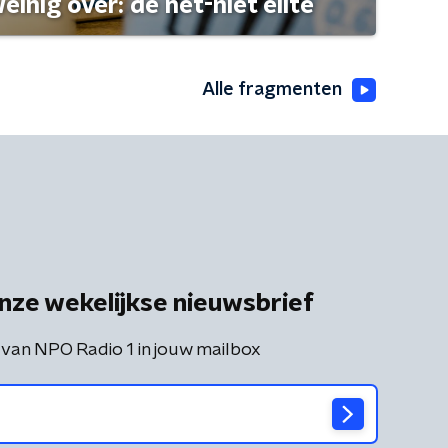
einig over: de net-niet elite
Alle fragmenten
nze wekelijkse nieuwsbrief
 van NPO Radio 1 in jouw mailbox