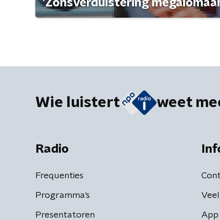
'Zonsverduistering megalomaan
Wie luistert
weet me
Radio
Inf
Frequenties
Cont
Programma's
Veel
Presentatoren
App 