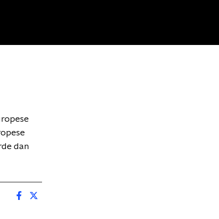
Europese
uropese
rde dan