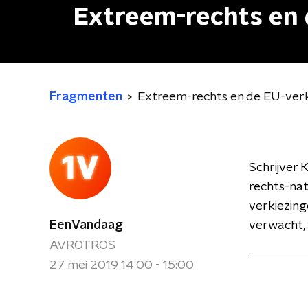
Extreem-rechts en 
Fragmenten
Extreem-rechts en de EU-ver
Schrijver 
rechts-nat
verkiezin
EenVandaag
verwacht, 
AVROTROS
27 mei 2019 14:00 - 15:00