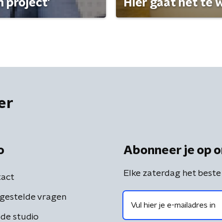
 project'
Hier gaat het te w
er
o
Abonneer je op o
Elke zaterdag het beste
act
gestelde vragen
de studio