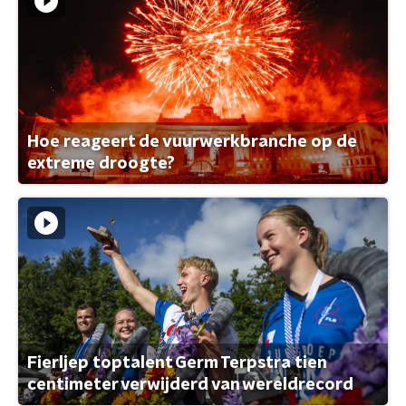
Hoe reageert de vuurwerkbranche op de
extreme droogte?
Fierljep toptalent Germ Terpstra tien
centimeter verwijderd van wereldrecord