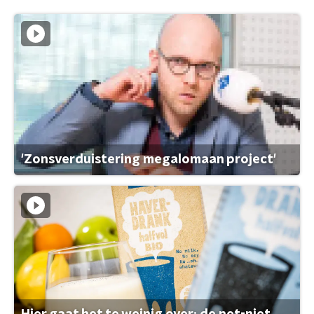
'Zonsverduistering megalomaan project'