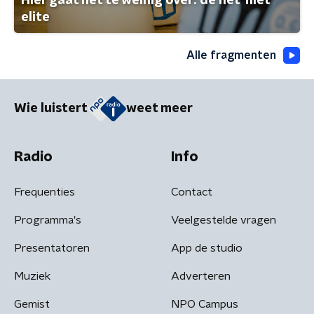
Hier gaat het te weinig over: de net-niet
elite
Alle fragmenten
Wie luistert
weet meer
Radio
Info
Frequenties
Contact
Programma's
Veelgestelde vragen
Presentatoren
App de studio
Muziek
Adverteren
Gemist
NPO Campus