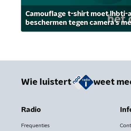
Camouflage t-shirt moet lhbti-
beschermen tegen camera's met 
Wie luistert
weet me
Radio
Inf
Frequenties
Cont