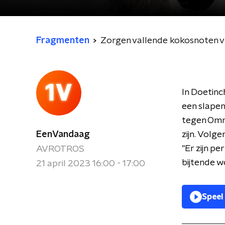
Fragmenten
Zorgen vallende kokosnoten 
In Doetinc
een slapen
tegen Omro
EenVandaag
zijn. Volg
"Er zijn p
AVROTROS
bijtende w
21 april 2023 16:00 - 17:00
Speel