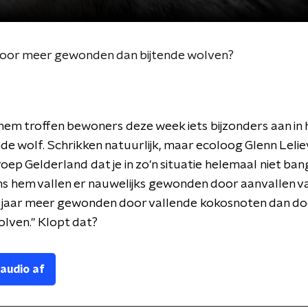
voor meer gewonden dan bijtende wolven?
hem troffen bewoners deze week iets bijzonders aan in h
de wolf. Schrikken natuurlijk, maar ecoloog Glenn Lelie
ep Gelderland dat je in zo'n situatie helemaal niet ban
ens hem vallen er nauwelijks gewonden door aanvallen v
er jaar meer gewonden door vallende kokosnoten dan d
olven." Klopt dat?
 audio af