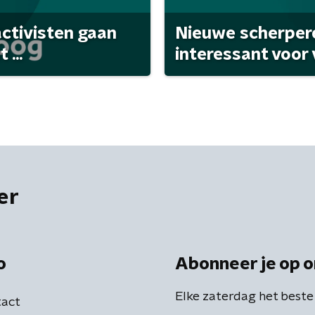
activisten gaan
Nieuwe scherpere
...
interessant voor
er
o
Abonneer je op o
Elke zaterdag het beste
act