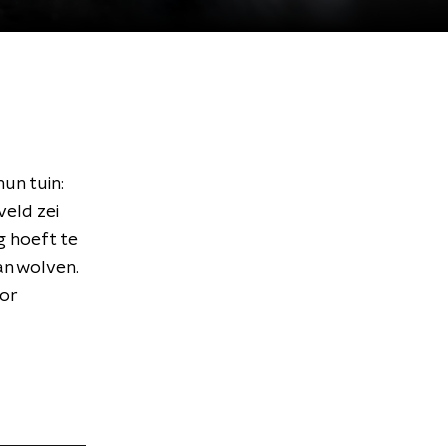
un tuin:
veld zei
g hoeft te
an wolven.
oor