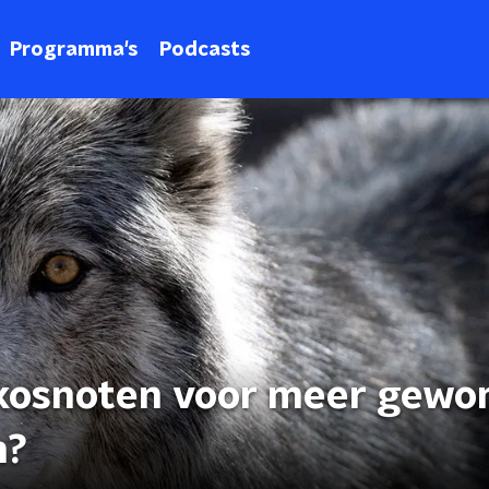
Programma's
Podcasts
okosnoten voor meer gewo
n?