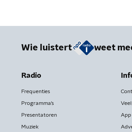
Wie luistert
weet me
Radio
Inf
Frequenties
Cont
Programma's
Veel
Presentatoren
App 
Muziek
Adv