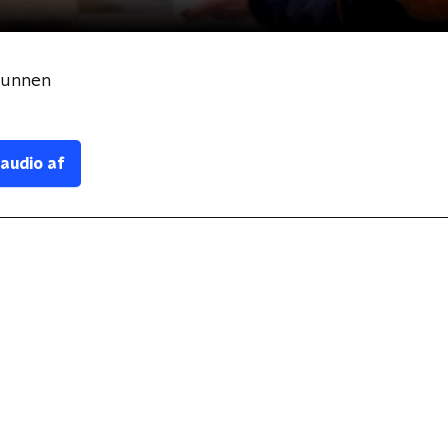
runnen
 audio af