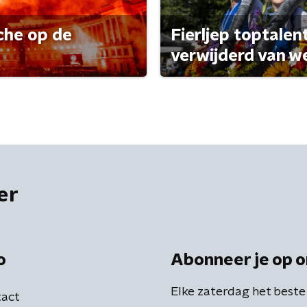
che op de
Fierljep toptalen
verwijderd van w
er
o
Abonneer je op o
Elke zaterdag het beste
act