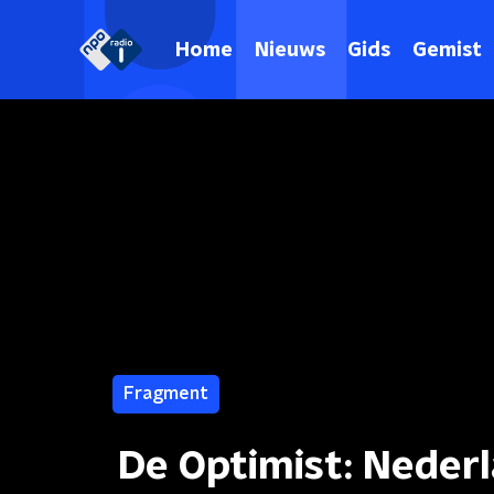
Home
Nieuws
Gids
Gemist
Fragment
De Optimist: Neder