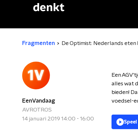
denkt
Fragmenten
De Optimist: Nederlands eten 
Een AGV'tj
alles wat 
bieden! Da
EenVandaag
voedsel-ed
AVROTROS
14 januari 2019 14:00 - 16:00
Speel