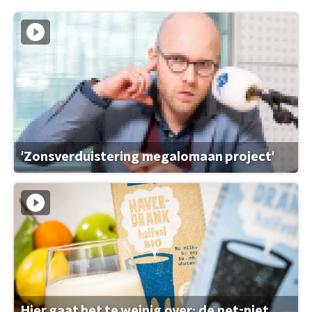
'Zonsverduistering megalomaan project'
Hier gaat het te weinig over: de net-niet