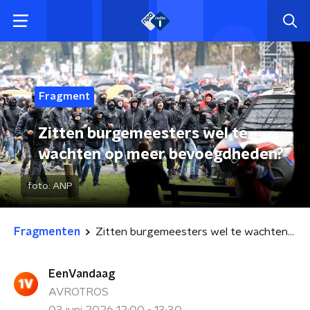
Fragment
Zitten burgemeesters wel te
wachten op meer bevoegdheden?
foto:
ANP
Fragmenten
Zitten burgemeesters wel te wachten op meer bevoegdheden?
EenVandaag
AVROTROS