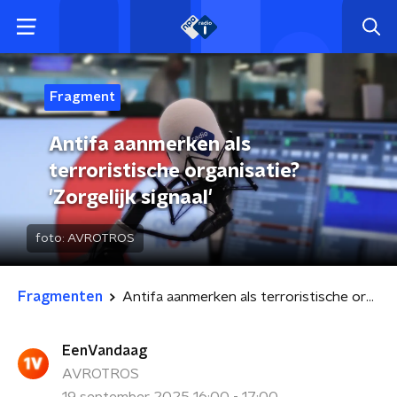
Fragment
Antifa aanmerken als
terroristische organisatie?
'Zorgelijk signaal'
foto:
AVROTROS
Fragmenten
Antifa aanmerken als terroristische organisatie? 'Zorgelijk signaal'
EenVandaag
AVROTROS