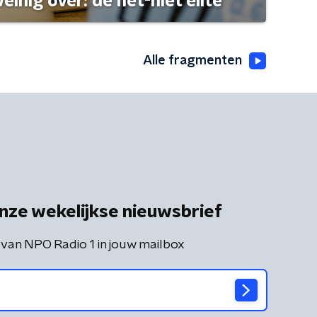
einig over: de net-niet elite
Alle fragmenten
nze wekelijkse nieuwsbrief
 van NPO Radio 1 in jouw mailbox