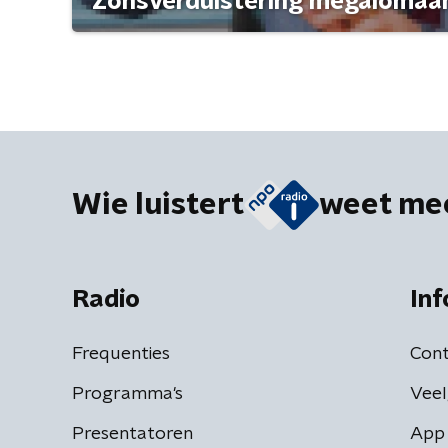
'Zonsverduistering megalomaan
Wie luistert
weet me
Radio
Inf
Frequenties
Cont
Programma's
Veel
Presentatoren
App 