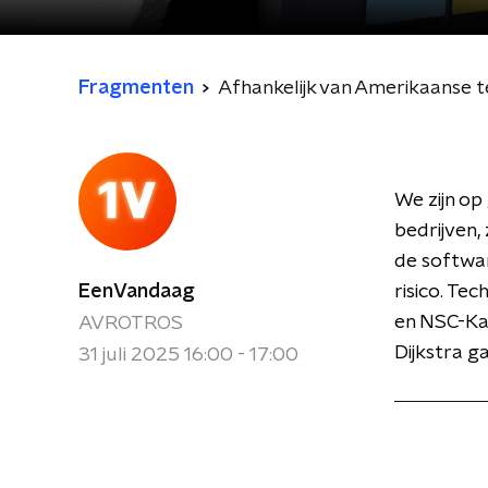
Fragmenten
Afhankelijk van Amerikaanse te
We zijn op
bedrijven,
de softwar
EenVandaag
risico. Te
en NSC-Kam
AVROTROS
Dijkstra g
31 juli 2025 16:00 - 17:00