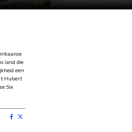
erikaanse
ns land die
jkheid een
rt Hubert
se Six