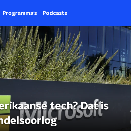
Programma's
Podcasts
rikaanse tech? Dat is
andelsoorlog