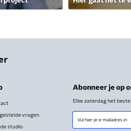
 project'
Hier gaat het te w
er
o
Abonneer je op o
Elke zaterdag het beste
act
gestelde vragen
de studio