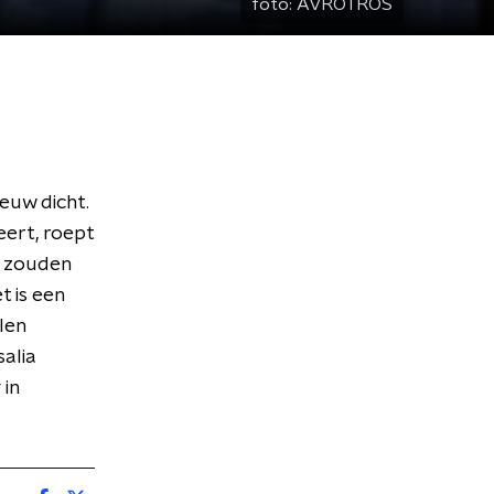
foto:
AVROTROS
ieuw dicht.
ert, roept
n zouden
t is een
len
alia
 in