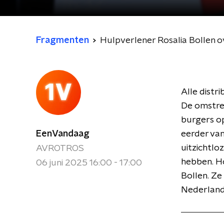
Fragmenten
Hulpverlener Rosalia Bollen o
Alle distr
De omstre
burgers op
EenVandaag
eerder van
uitzichtlo
AVROTROS
hebben. Ho
06 juni 2025 16:00 - 17:00
Bollen. Ze 
Nederland