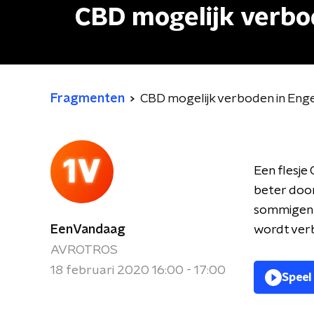
CBD mogelijk verbo
Fragmenten
CBD mogelijk verboden in Eng
Een flesje
beter door
sommigen i
EenVandaag
wordt verb
AVROTROS
18 februari 2020 16:00 - 17:00
Speel