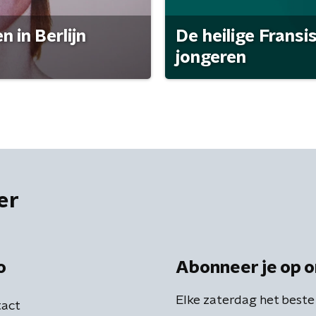
 in Berlijn
De heilige Fransi
jongeren
er
o
Abonneer je op o
Elke zaterdag het beste
act