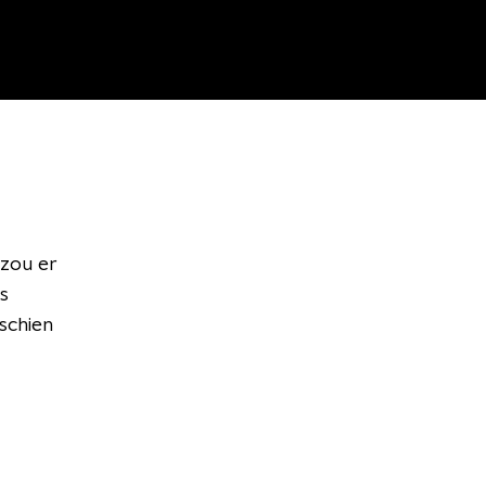
 zou er
s
schien