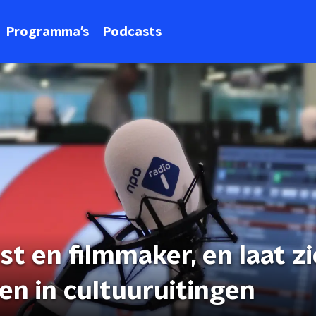
Programma's
Podcasts
st en filmmaker, en laat z
n in cultuuruitingen