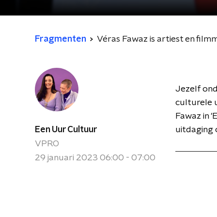
Fragmenten
Véras Fawaz is artiest en film
Jezelf ond
culturele 
Fawaz in '
Een Uur Cultuur
uitdaging 
VPRO
29 januari 2023 06:00 - 07:00