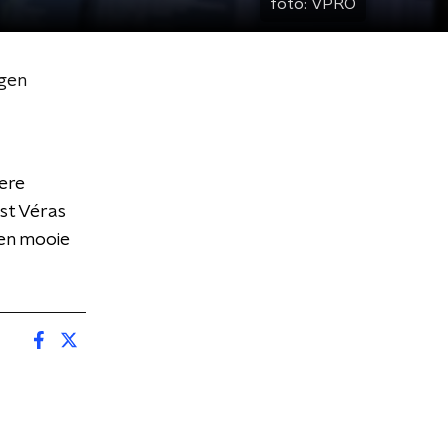
foto:
VPRO
ngen
ere
est Véras
een mooie