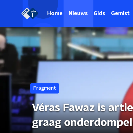
Home
Nieuws
Gids
Gemist
Fragment
Véras Fawaz is artie
graag onderdompele