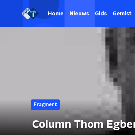
Home
Nieuws
Gids
Gemist
Fragment
Column Thom Egber