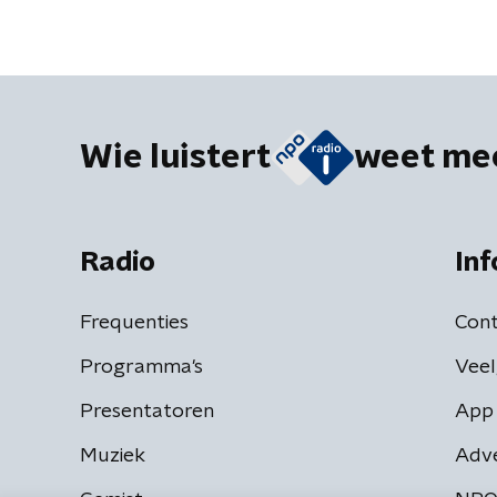
Wie luistert
weet me
Radio
Inf
Frequenties
Cont
Programma's
Veel
Presentatoren
App 
Muziek
Adv