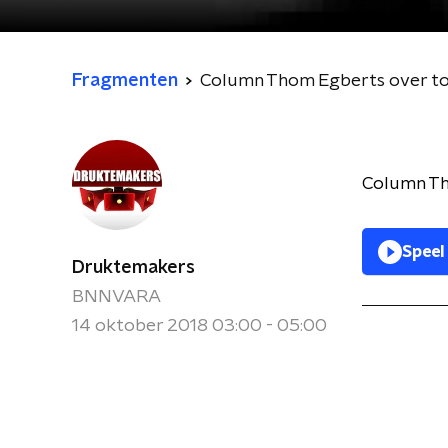
Fragmenten
Column Thom Egberts over t
Column Th
Speel
Druktemakers
BNNVARA
14 oktober 2018 03:00 - 05:00